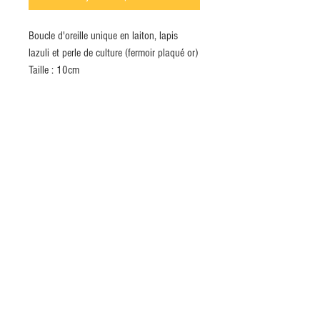
Boucle d'oreille unique en laiton, lapis
lazuli et perle de culture (fermoir plaqué or)
Taille : 10cm
INSCRIVEZ-VOUS MAINTENANT À NOTRE
NEWSLETTER
S`abonner maintenant
Crédits
Conditions Générales de Vente