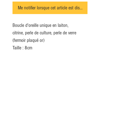
Me notifier lorsque cet article est disponible
Boucle d'oreille unique en laiton,
citrine, perle de culture, perle de verre
(fermoir plaqué or)
Taille : 8cm
INSCRIVEZ-VOUS MAINTENANT À NOTRE
NEWSLETTER
S`abonner maintenant