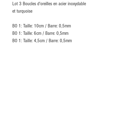
Lot 3 Boucles d'oreilles en acier inoxydable
et turquoise
BO 1: Taille: 10cm / Barre: 0,5mm
BO 1: Taille: 6cm / Barre: 0,5mm
BO 1: Taille: 4,5cm / Barre: 0,5mm
INSCRIVEZ-VOUS MAINTENANT À NOTRE
NEWSLETTER
S`abonner maintenant
Crédits
Conditions Générales de Vente